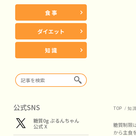
食 事
ダイエット
知 識
公式SNS
TOP
/
知 
糖質0g ぷるんちゃん
糖質制限
公式 X
から主食