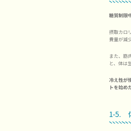
糖質制限
摂取カロ
費量が減
また、筋
と、体は
冷え性が
トを始め
1-5