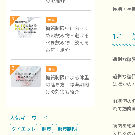
のを紹介！
極端・長
2
食 事
糖質制限中におすす
1-1
めの飲み物・避ける
べき飲み物｜飲める
お酒も紹介
過剰な糖
3
知 識
過剰な糖
糖質制限による体重
はほかの
の落ち方｜停滞期向
けの対策も紹介
血糖値の
れて筋肉
人気キーワード
筋肉を維
ダイエット
糖質
糖質制限
入れるの