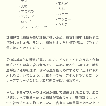
・ナス
・玉ねぎ
・大根
・人参
・アスパラ
・バナナ
・アボカド
・マンゴー
・いちご
・りんご
・グレープフルーツ
葉物野菜は糖質が低い種類が多いため、糖質制限中は積極的に
摂取しましょう。
反対に、糖質を多く含む根菜類は、摂取する
量に気をつけてください。
果物は基本的に糖質が高いものの、ビタミンやミネラル・食物
繊維などを豊富に含む食品です。果物を食べたい場合は、
糖質
量が低い種類を選ぶ、食べる量を控えめにする
など上手に取り
入れるとよいでしょう。果物の中でも、アボカドやいちご、グ
レープフルーツなどは比較的糖質が低い種類です。
また、
ドライフルーツは水分が抜けて濃縮されることで、生の
状態と比べて重量当たりの糖質が高まります。
砂糖漬けにして
から乾燥させる果物もあるため、含有する糖質量を調べた上で