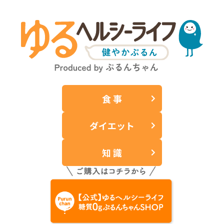
食 事
ダイエット
知 識