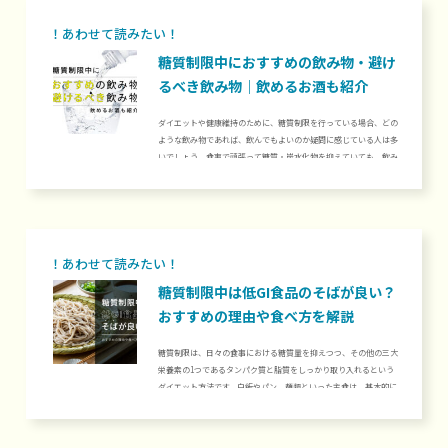
糖質制限中におすすめの飲み物・避け
るべき飲み物｜飲めるお酒も紹介
ダイエットや健康維持のために、糖質制限を行っている場合、どの
ような飲み物であれば、飲んでもよいのか疑問に感じている人は多
いでしょう。食事で頑張って糖質・炭水化物を抑えていても、飲み
物で糖質を摂取すると、糖質制限の効果が減ってしまいます。この
記事では、糖質制限中におすすめの飲み物と避けるべき飲み物につ
いて、具体的な例を挙げつつ解説します。さらに、糖質制限中に飲
んでも構わないお酒と避けるべきお酒についても取り上げるので、
ぜひ参考にしてください。1. 糖質制限中におすすめの飲み物飲み
物の糖質は水分に...
糖質制限中は低GI食品のそばが良い？
おすすめの理由や食べ方を解説
糖質制限は、日々の食事における糖質量を抑えつつ、その他の三大
栄養素の1つであるタンパク質と脂質をしっかり取り入れるという
ダイエット方法です。白飯やパン、麺類といった主食は、基本的に
糖質が多いため糖質制限中は特に避けられがちですが、麺類にあた
る「そば」はむしろ糖質制限中におすすめと言われています。そこ
で今回は、糖質制限中にそばがおすすめされる5つの理由からおす