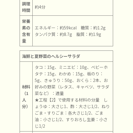
調理
約4分
時間
栄養
素の
エネルギー：約59kcal 糖質：約1.2g
含有
タンパク質：約8.7g 脂質：約1.9g
量
海鮮と夏野菜のヘルシーサラダ
タコ：15g、ミニエビ：10g、ベビーホ
タテ：15g、わかめ：15g、板のり：
5g、きゅうり：50g、おくら：2本、お
材料
好みの野菜（レタス、キャベツ、サラダ
（1
菜など）：適量
人
★工程【2】で使用する材料の分量 し
分）
ょうゆ：大さじ1、酢：大さじ1/2、ねり
ごま・すりごま：各大さじ1/2、ごま
油：小さじ1/2、すりおろし生姜：小さ
じ1/2