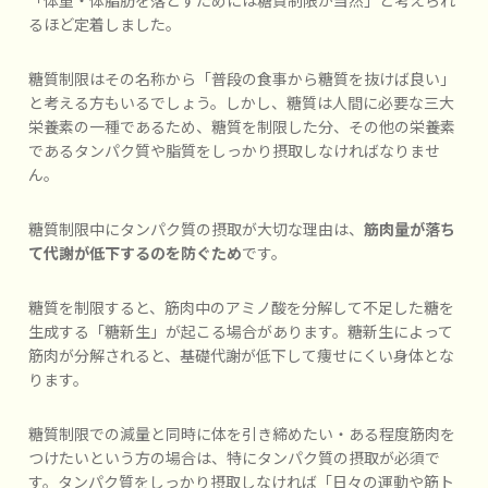
るほど定着しました。
糖質制限はその名称から「普段の食事から糖質を抜けば良い」
と考える方もいるでしょう。しかし、糖質は人間に必要な三大
栄養素の一種であるため、糖質を制限した分、その他の栄養素
であるタンパク質や脂質をしっかり摂取しなければなりませ
ん。
糖質制限中にタンパク質の摂取が大切な理由は、
筋肉量が落ち
て代謝が低下するのを防ぐため
です。
糖質を制限すると、筋肉中のアミノ酸を分解して不足した糖を
生成する「糖新生」が起こる場合があります。糖新生によって
筋肉が分解されると、基礎代謝が低下して痩せにくい身体とな
ります。
糖質制限での減量と同時に体を引き締めたい・ある程度筋肉を
つけたいという方の場合は、特にタンパク質の摂取が必須で
す。タンパク質をしっかり摂取しなければ「日々の運動や筋ト