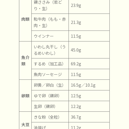
鶏ささみ（若ど
23.9g
り・生）
肉類
和牛肉（もも・赤
21.3g
肉・生）
ウインナー
11.5g
いわし丸干し（う
45.0g
るめいわし）
魚介
類
するめ（加工品）
69.2g
魚肉ソーセージ
11.5g
卵黄／卵白（生）
16.5g／10.1g
卵類
ゆで卵（鶏卵）
12.5g
生卵（鶏卵）
12.2g
きな粉（全粒）
36.7g
大豆
油揚げ
11.2g