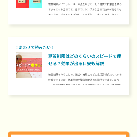
糖質制限ダイエットとは、主食をはじめとした糖質の摂取量を減ら
すダイエット方法です。近年ではシンプルな方法で効果が出るのも
早いため、ダイエット方法として定番化してきています。ただし、
正しい方法で行わないと体に不調を感じたりリバウンドしたりなど
のデメリットにつながるため、ポイントを押さえて糖質を制限する
のが大切です。当記事では、糖質ダイエットのやり方やおすすめの
食材、また糖質制限をするメリットとデメリットについて解説しま
す。1. 糖質制限ダイエットのやり方健康・美容を損なわずに糖質
制限ダイエットを...
糖質制限はどのくらいのスピードで痩
せる？効果が出る目安も解説
糖質制限を行うことで、肥満や糖尿病などの生活習慣病のリスクを
軽減できるほか、体重管理や脂肪燃焼効果も期待できます。ただ
し、糖質制限で実際にダイエットの効果が出てくるまでには3週間
程度の期間が必要です。効果が実感できるまで、低糖質食品を活用
したり、十分な水分摂取を意識したりしながら糖質制限を続けまし
ょう。当記事では、糖質制限を始めてからどのくらいのスピードで
痩せるのかについてご紹介します。糖質制限による身体の変化や、
効果的な糖質制限の方法について知りたい方は、当記事をぜひご覧
ください。1. 糖質制...