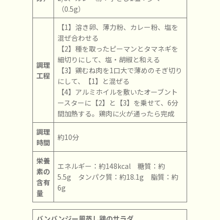
（0.5g）
【1】溶き卵、薄力粉、カレー粉、塩を
混ぜ合わせる
【2】種を取ったピーマンとタマネギを
細切りにして、塩・胡椒と和える
調理
【3】鶏むね肉を1口大で薄めのそぎ切り
工程
にして、【1】と混ぜる
【4】アルミホイルを敷いたオーブント
ースターに【2】と【3】を乗せて、6分
間加熱する。鶏肉に火が通ったら完成
調理
約10分
時間
栄養
エネルギー：約148kcal 糖質：約
素の
5.5g タンパク質：約18.1g 脂質：約
含有
6g
量
バンバンジー風蒸し鶏のサラダ