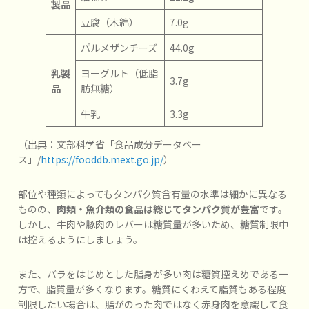
製品
豆腐（木綿）
7.0g
パルメザンチーズ
44.0g
乳製
ヨーグルト（低脂
3.7g
品
肪無糖）
牛乳
3.3g
（出典：文部科学省「食品成分データベー
ス」/
https://fooddb.mext.go.jp/
）
部位や種類によってもタンパク質含有量の水準は細かに異なる
ものの、
肉類・魚介類の食品は総じてタンパク質が豊富
です。
しかし、牛肉や豚肉のレバーは糖質量が多いため、糖質制限中
は控えるようにしましょう。
また、バラをはじめとした脂身が多い肉は糖質控えめである一
方で、脂質量が多くなります。糖質にくわえて脂質もある程度
制限したい場合は、脂がのった肉ではなく赤身肉を意識して食