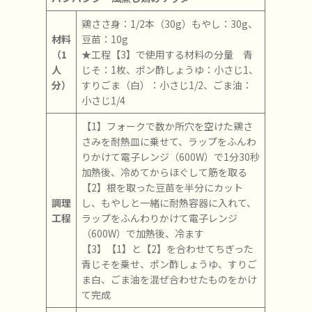
鶏ささ身：1/2本（30g）もやし：30g、
材料
豆苗：10g
（1
★工程【3】で使用する材料の分量 青
人
じそ：1枚、ポン酢しょうゆ：小さじ1、
分）
すりごま（白）：小さじ1/2、ごま油：
小さじ1/4
【1】フォークで数か所穴を空けた鶏さ
さみを耐熱皿に乗せて、ラップをふんわ
りかけて電子レンジ（600W）で1分30秒
加熱後、冷めてからほぐして筋を取る
【2】根を取った豆苗を半分にカット
調理
し、もやしと一緒に耐熱容器に入れて、
工程
ラップをふんわりかけて電子レンジ
（600W）で加熱後、冷ます
【3】【1】と【2】を合わせてちぎった
青じそを乗せ、ポン酢しょうゆ、すりご
ま白、ごま油を混ぜ合わせたものをかけ
て完成