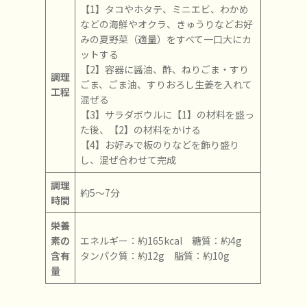
【1】タコやホタテ、ミニエビ、わかめ
などの海鮮やオクラ、きゅうりなどお好
みの夏野菜（適量）をすべて一口大にカ
ットする
【2】容器に醤油、酢、ねりごま・すり
調理
ごま、ごま油、すりおろし生姜を入れて
工程
混ぜる
【3】サラダボウルに【1】の材料を盛っ
た後、【2】の材料をかける
【4】お好みで板のりなどを飾り盛り
し、混ぜ合わせて完成
調理
約5～7分
時間
栄養
素の
エネルギー：約165kcal 糖質：約4g
含有
タンパク質：約12g 脂質：約10g
量