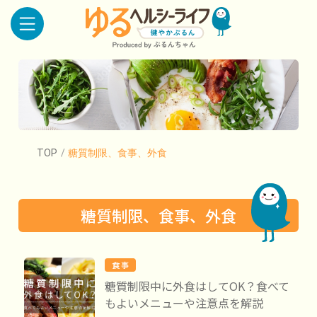
TOP
/
糖質制限、食事、外食
糖質制限、食事、外食
食 事
糖質制限中に外食はしてOK？食べて
もよいメニューや注意点を解説