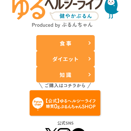
食 事
ダイエット
知 識
公式SNS