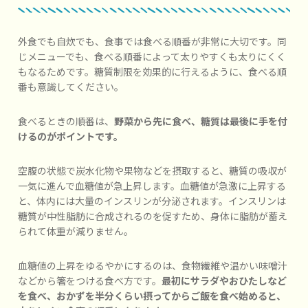
外食でも自炊でも、食事では食べる順番が非常に大切です。同
じメニューでも、食べる順番によって太りやすくも太りにくく
もなるためです。糖質制限を効果的に行えるように、食べる順
番も意識してください。
食べるときの順番は、
野菜から先に食べ、糖質は最後に手を付
けるのがポイントです。
空腹の状態で炭水化物や果物などを摂取すると、糖質の吸収が
一気に進んで血糖値が急上昇します。血糖値が急激に上昇する
と、体内には大量のインスリンが分泌されます。インスリンは
糖質が中性脂肪に合成されるのを促すため、身体に脂肪が蓄え
られて体重が減りません。
血糖値の上昇をゆるやかにするのは、食物繊維や温かい味噌汁
などから箸をつける食べ方です。
最初にサラダやおひたしなど
を食べ、おかずを半分くらい摂ってからご飯を食べ始めると、