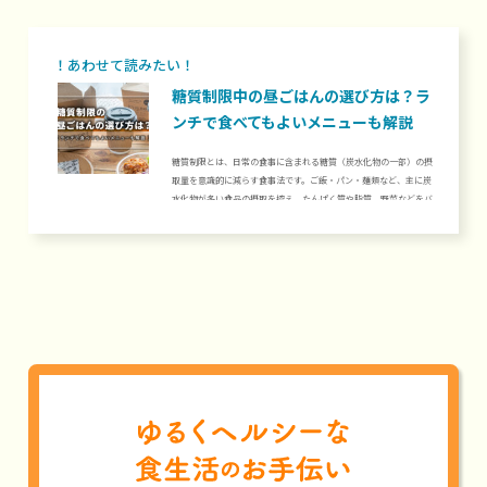
とで糖質制限中でも食べられます。当記事では、ラーメンの糖質量
や糖質制限ダイエット中にラーメンを食べる方法、また糖質制限ダ
イエット中のラーメンの食べ方について解説します。1. 糖質制限
ダイエットにラー...
糖質制限中の昼ごはんの選び方は？ラ
ンチで食べてもよいメニューも解説
糖質制限とは、日常の食事に含まれる糖質（炭水化物の一部）の摂
取量を意識的に減らす食事法です。ご飯・パン・麺類など、主に炭
水化物が多い食品の摂取を控え、たんぱく質や脂質、野菜などをバ
ランスよく摂取し、体重管理や血糖値の改善を目指します。外食や
コンビニの利用時も、肉や魚などを含むメニューやサラダを中心に
選ぶと、糖質を適切にコントロールしながら、必要な栄養をしっか
り摂取できるでしょう。当記事では、糖質制限中の昼ごはんの食べ
方や、おすすめのメニュー例について紹介します。1. 糖質制限中
の昼ごはんの食べ...