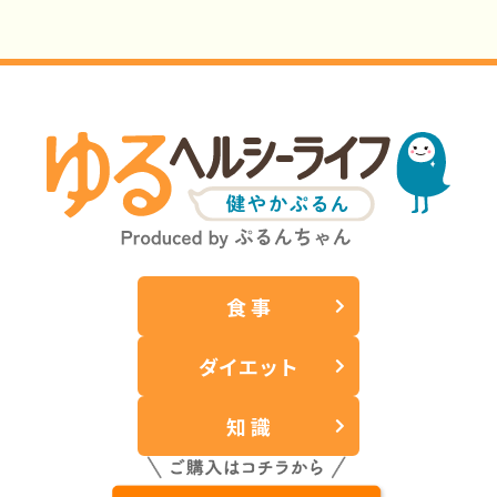
食 事
ダイエット
知 識