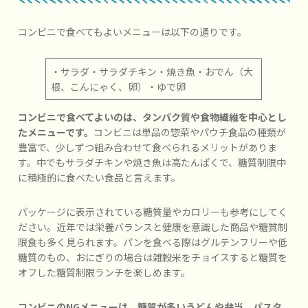
コンビニで食べてもよいメニューは以下の通りです。
・サラダ・サラダチキン・焼き魚・おでん（大
根、こんにゃく、卵）・ゆで卵
コンビニで食べてよいのは、タンパク質や食物繊維を中心とし
たメニューです。
コンビニは単品の惣菜やパウチ食品の種類が
豊富で、少しずつ組み合わせて食べられるメリットがありま
す。中でもサラダチキンや焼き魚は高たんぱくで、糖質制限中
に積極的に食べたい食品と言えます。
パッケージに表示されている糖質量やカロリーも参考にしてく
ださい。近年では栄養バランスと健康を意識した商品や糖質制
限食も多く見られます。パンを食べる際はグルテンフリーや低
糖質のもの、おにぎりの場合は雑穀米をチョイスすると糖質を
オフした糖質制限ランチを楽しめます。
コンビニのNGメニューは、糖質が多いうどんや弁当、パスタ