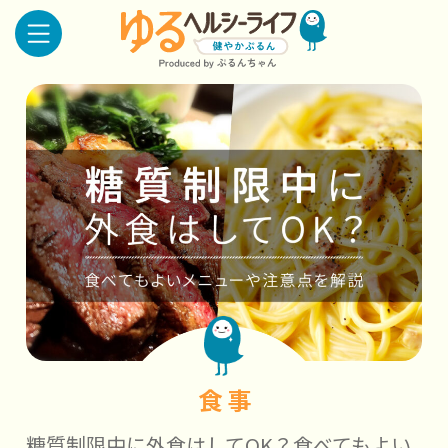
食 事
糖質制限中に外食はしてOK？食べてもよい