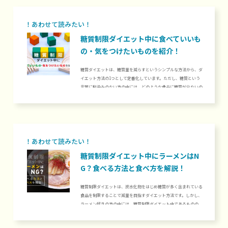
糖質制限ダイエット中に食べていいも
の・気をつけたいものを紹介！
糖質ダイエットは、糖質量を減らすというシンプルな方法から、ダ
イエット方法の1つとして定番化しています。ただし、糖質という
言葉に馴染みのない方の中には、どのような食品に糖質が少ないの
か・多いのか、分からない方もいるのではないでしょうか。当記事
では、糖質ダイエット中に食べていいものと気をつけたいものを、
主食・肉や魚・野菜や果物と種類に分けて紹介します。糖質ダイエ
ットを調整したいものの、食品選びに困っている方は、ぜひお役立
てください。1. 糖質制限ダイエット中に食べていいもの・気をつ
けたいもの糖質制限...
糖質制限ダイエット中にラーメンはN
G？食べる方法と食べ方を解説！
糖質制限ダイエットは、炭水化物をはじめ糖質が多く含まれている
食品を制限することで減量を目指すダイエット方法です。しかし、
ラーメン好きの方の中には、糖質制限ダイエット中であるものの、
どうしてもラーメンを食べたいという方もいるのではないでしょう
か。ラーメンの麺には多くの糖質が含まれていますが、工夫するこ