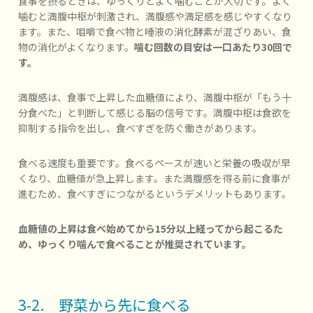
食事を摂るときは、ゆっくりとよく噛むことが大切です。よく
噛むと満腹中枢が刺激され、満腹感や満足感を感じやすくなり
ます。また、咀嚼で食べ物と唾液の消化酵素が混ざりあい、食
物の消化がよくなります。
噛む回数の目安は一口あたり30回で
す。
満腹感は、食事で上昇した血糖値により、満腹中枢が「もう十
分食べた」と判断して感じる脳の信号です。満腹中枢は食欲を
抑制する指令を出し、食べすぎを防ぐ働きがあります。
食べる速度も重要です。食べるペースが速いと栄養の吸収が早
くなり、血糖値が急上昇します。また満腹感を得る前に食事が
進むため、食べすぎにつながるというデメリットもあります。
血糖値の上昇は食べ始めてから15分以上経ってから起こるた
め、ゆっくり噛んで食べることが推奨されています。
3-2. 野菜から先に食べる