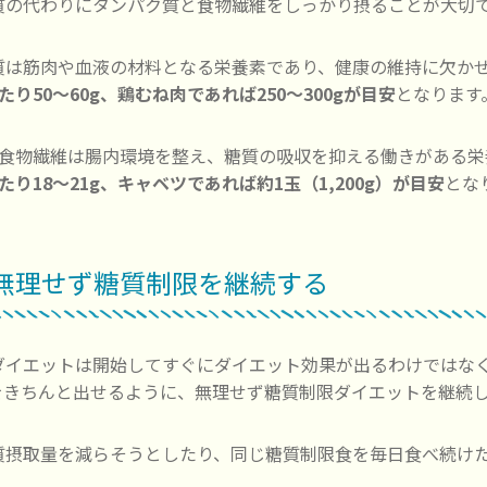
質の代わりにタンパク質と食物繊維をしっかり摂ることが大切
質は筋肉や血液の材料となる栄養素であり、健康の維持に欠か
たり50〜60g、鶏むね肉であれば250〜300gが目安
となります
の食物繊維は腸内環境を整え、糖質の吸収を抑える働きがある栄
たり18〜21g、キャベツであれば約1玉（1,200g）が目安
とな
. 無理せず糖質制限を継続する
ダイエットは開始してすぐにダイエット効果が出るわけではな
をきちんと出せるように、無理せず糖質制限ダイエットを継続
質摂取量を減らそうとしたり、同じ糖質制限食を毎日食べ続け