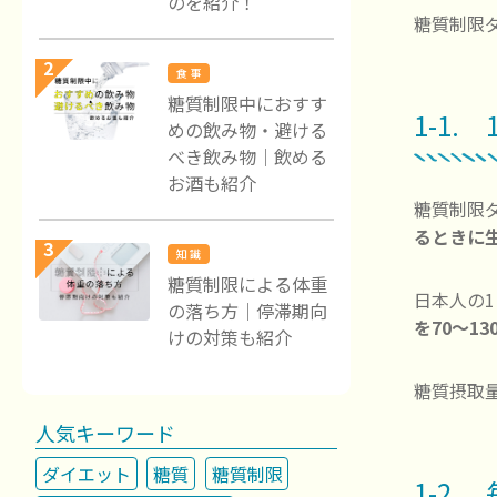
のを紹介！
糖質制限
2
食 事
糖質制限中におすす
1-1
めの飲み物・避ける
べき飲み物｜飲める
お酒も紹介
糖質制限
るときに
3
知 識
糖質制限による体重
日本人の
の落ち方｜停滞期向
を70〜13
けの対策も紹介
糖質摂取
人気キーワード
ダイエット
糖質
糖質制限
1-2