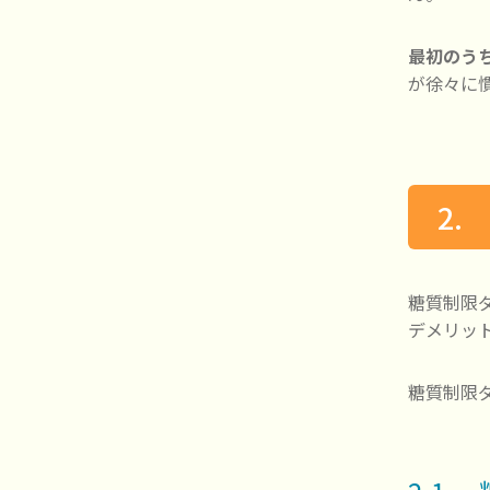
最初のう
が徐々に
2
糖質制限
デメリッ
糖質制限