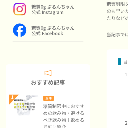
糖質制限
糖質0g ぷるんちゃん
のも早い
公式 Instagram
たりなど
糖質0g ぷるんちゃん
公式 Facebook
当記事で
目
おすすめ記事
1
食 事
糖質制限中におすす
めの飲み物・避ける
べき飲み物｜飲める
お酒も紹介