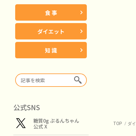
食 事
ダイエット
知 識
公式SNS
糖質0g ぷるんちゃん
TOP
/
ダ
公式 X