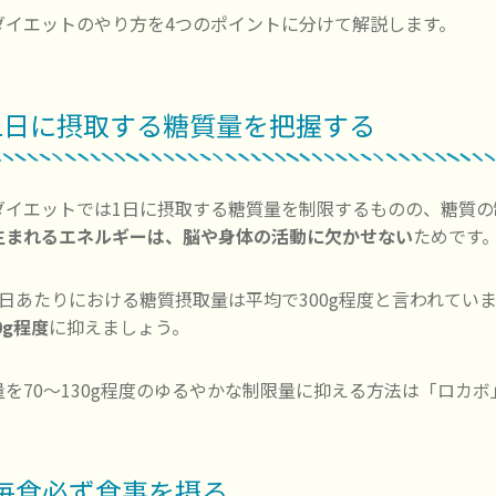
ダイエットのやり方を4つのポイントに分けて解説します。
. 1日に摂取する糖質量を把握する
ダイエットでは1日に摂取する糖質量を制限するものの、糖質
生まれるエネルギーは、脳や身体の活動に欠かせない
ためです
1日あたりにおける糖質摂取量は平均で300g程度と言われてい
0g程度
に抑えましょう。
量を70～130g程度のゆるやかな制限量に抑える方法は「ロカ
. 毎食必ず食事を摂る